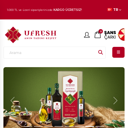
1.000 TL ve üzeri siparişlerinizde
KARGO ÜCRETSİZ!
TR
En beğenilen ürünlerde
İNDİRİM
fırsatı!
0
Previous
Next