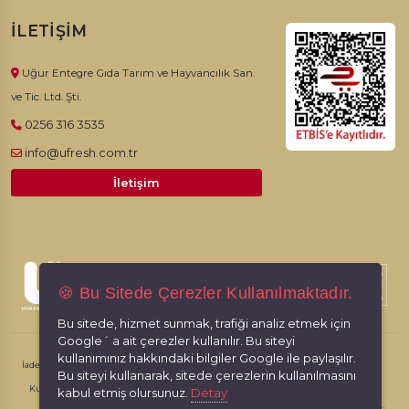
İLETIŞIM
Uğur Entegre Gıda Tarım ve Hayvancılık San.
ve Tic. Ltd. Şti.
0256 316 3535
info@ufresh.com.tr
İletişim
© 2026, Ufresh. Tüm hakları saklıdır.
🍪 Bu Sitede Çerezler Kullanılmaktadır.
Bu sitede, hizmet sunmak, trafiği analiz etmek için
Google´ a ait çerezler kullanılır. Bu siteyi
kullanımınız hakkındaki bilgiler Google ile paylaşılır.
İade İptal Şartları
Kişisel Verilerin Korunması
Gizlilik İlkeleri
Bu siteyi kullanarak, sitede çerezlerin kullanılmasını
Kullanım Koşulları
kabul etmiş olursunuz.
Detay