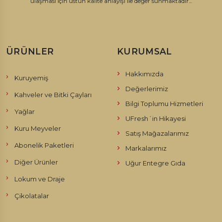
ulaşması için üstün kalite anlayışı ile değer sunmaktadır...
ÜRÜNLER
KURUMSAL
Hakkımızda
Kuruyemiş
Değerlerimiz
Kahveler ve Bitki Çayları
Bilgi Toplumu Hizmetleri
Yağlar
UFresh´in Hikayesi
Kuru Meyveler
Satış Mağazalarımız
Abonelik Paketleri
Markalarımız
Diğer Ürünler
Uğur Entegre Gıda
Lokum ve Draje
Çikolatalar