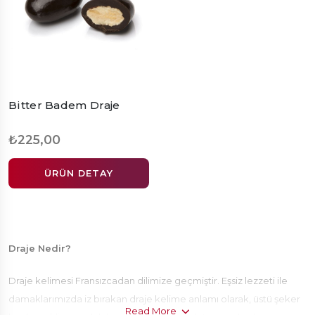
Bitter Badem Draje
₺225,00
ÜRÜN DETAY
Draje Nedir?
Draje kelimesi Fransızcadan dilimize geçmiştir. Eşsiz lezzeti ile
damaklarımızda iz bırakan draje kelime anlamı olarak, üstü şeker
Read More