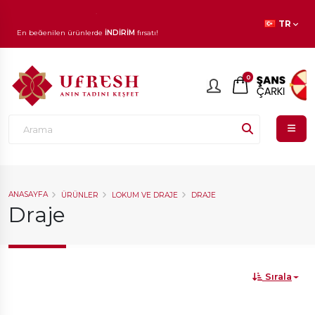
1.000 TL ve üzeri siparişlerinizde
KARGO ÜCRETSİZ!
TR
En beğenilen ürünlerde
İNDİRİM
fırsatı!
0
ANASAYFA
ÜRÜNLER
LOKUM VE DRAJE
DRAJE
Draje
Sırala