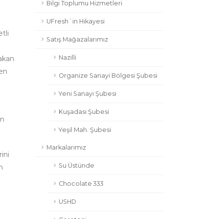
Bilgi Toplumu Hizmetleri
UFresh´in Hikayesi
tli
Satış Mağazalarımız
Nazilli
rakan
ren
Organize Sanayi Bölgesi Şubesi
Yeni Sanayi Şubesi
Kuşadası Şubesi
in
Yeşil Mah. Şubesi
Markalarımız
ini
Su Üstünde
n
Chocolate 333
USHD