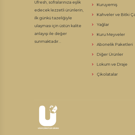
Ufresh, sofralarınıza eşlik
Kuruyemiş
edecek lezzetli ürünlerin,
Kahveler ve Bitki Ça
ilk günkü tazeliğiyle
Yağlar
ulaşması için üstün kalite
anlayışı ile değer
Kuru Meyveler
sunmaktadır...
Abonelik Paketleri
Diğer Ürünler
Lokum ve Draje
Çikolatalar