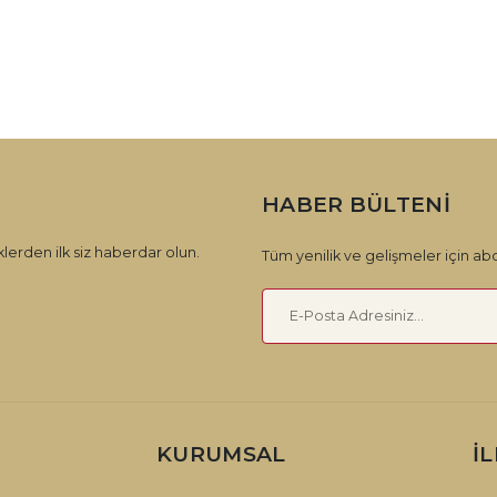
HABER BÜLTENI
lerden ilk siz haberdar olun.
Tüm yenilik ve gelişmeler için abo
KURUMSAL
İ