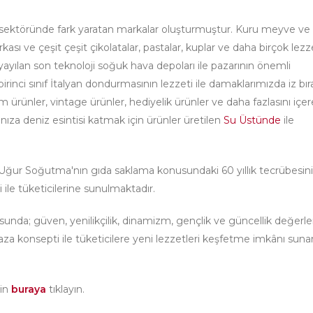
 sektöründe fark yaratan markalar oluşturmuştur. Kuru meyve ve
ı ve çeşit çeşit çikolatalar, pastalar, kuplar ve daha birçok lezze
ayılan son teknoloji soğuk hava depoları ile pazarının önemli
 birinci sınıf İtalyan dondurmasının lezzeti ile damaklarımızda iz bı
rünler, vintage ürünler, hediyelik ürünler ve daha fazlasını içe
nıza deniz esintisi katmak için ürünler üretilen
Su Üstünde
ile
an Uğur Soğutma'nın gıda saklama konusundaki 60 yıllık tecrübesin
 ile tüketicilerine sunulmaktadır.
nda; güven, yenilikçilik, dinamizm, gençlik ve güncellik değerler
a konsepti ile tüketicilere yeni lezzetleri keşfetme imkânı suna
çin
buraya
tıklayın.