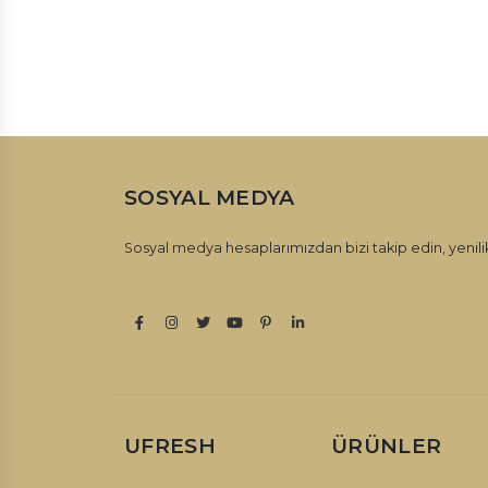
SOSYAL MEDYA
Sosyal medya hesaplarımızdan bizi takip edin, yenilik
UFRESH
ÜRÜNLER