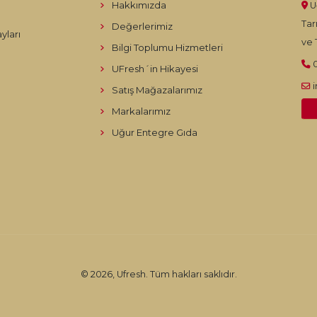
Hakkımızda
U
Tar
Değerlerimiz
yları
ve T
Bilgi Toplumu Hizmetleri
UFresh´in Hikayesi
Satış Mağazalarımız
Markalarımız
Uğur Entegre Gıda
© 2026, Ufresh. Tüm hakları saklıdır.