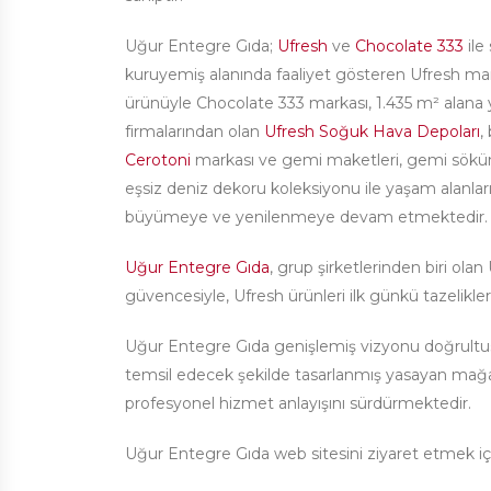
Uğur Entegre Gıda;
Ufresh
ve
Chocolate 333
ile
kuruyemiş alanında faaliyet gösteren Ufresh markas
ürünüyle Chocolate 333 markası, 1.435 m² alana y
firmalarından olan
Ufresh Soğuk Hava Depoları
,
Cerotoni
markası ve gemi maketleri, gemi söküm ü
eşsiz deniz dekoru koleksiyonu ile yaşam alanları
büyümeye ve yenilenmeye devam etmektedir.
Uğur Entegre Gıda
, grup şirketlerinden biri ol
güvencesiyle, Ufresh ürünleri ilk günkü tazelikleri
Uğur Entegre Gıda genişlemiş vizyonu doğrultusu
temsil edecek şekilde tasarlanmış yasayan mağaz
profesyonel hizmet anlayışını sürdürmektedir.
Uğur Entegre Gıda web sitesini ziyaret etmek i