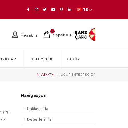
TR
0
Sepetiniz
Hesabım
NYALAR
HEDIYELIK
BLOG
ANASAYFA
UĞUR ENTEGRE GIDA
Navigasyon
Hakkımızda
ğişen
alar
Değerlerimiz