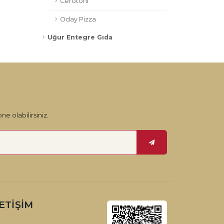
Cerotoni
Oday Pizza
Uğur Entegre Gıda
ne olabilirsiniz.
LETIŞIM