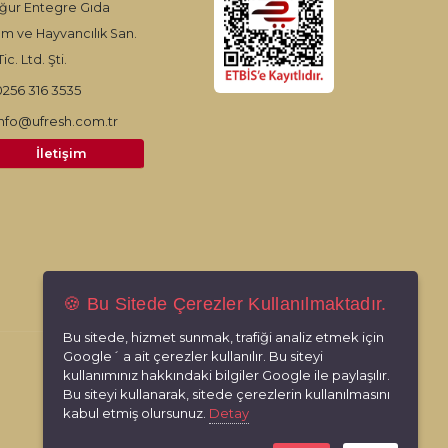
ğur Entegre Gıda
ım ve Hayvancılık San.
ic. Ltd. Şti.
0256 316 3535
info@ufresh.com.tr
İletişim
🍪 Bu Sitede Çerezler Kullanılmaktadır.
Bu sitede, hizmet sunmak, trafiği analiz etmek için
Google´ a ait çerezler kullanılır. Bu siteyi
kullanımınız hakkındaki bilgiler Google ile paylaşılır.
Bu siteyi kullanarak, sitede çerezlerin kullanılmasını
kabul etmiş olursunuz.
Detay