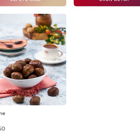
ne
50