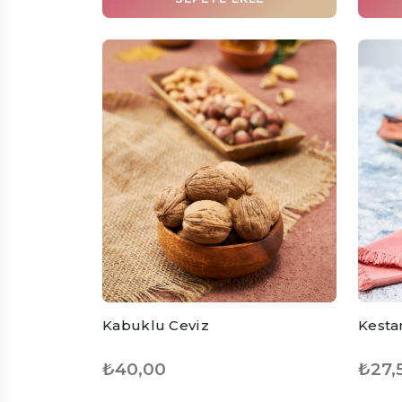
Kabuklu Ceviz
Kesta
₺40,00
₺27,