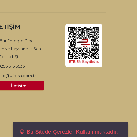
LETIŞIM
ğur Entegre Gıda
ım ve Hayvancılık San.
ic. Ltd. Şti.
0256 316 3535
info@ufresh.com.tr
İletişim
🍪 Bu Sitede Çerezler Kullanılmaktadır.