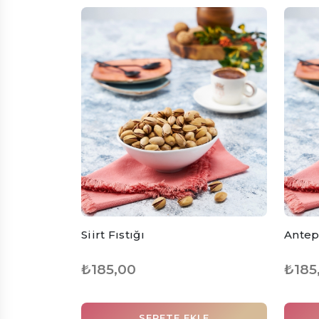
Siirt Fıstığı
Antep
₺185,00
₺185
SEPETE EKLE