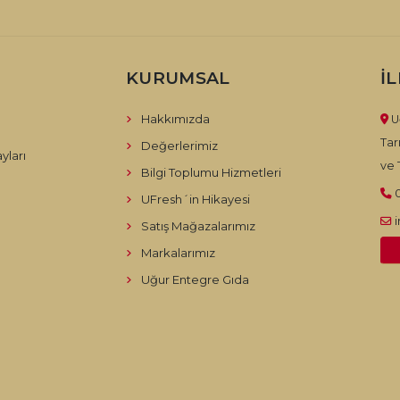
KURUMSAL
İ
Hakkımızda
U
Tar
Değerlerimiz
yları
ve T
Bilgi Toplumu Hizmetleri
UFresh´in Hikayesi
Satış Mağazalarımız
Markalarımız
Uğur Entegre Gıda