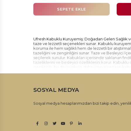
SEPETE EKLE
Ufresh Kabuklu Kuruyemiş: Doğadan Gelen Sağlık ve
taze ve lezzetli seçenekleri sunar. Kabuklu kuruyemi
koruma ile hem sağlıklı hem de lezzetli bir atıştırmal
tazeliğini ve zenginliğini sunar. Taze ve Besleyici İ
seçilerek sunulur. Kabukları içerisinde saklanan fındı
tazeliklerini ve besleyici özelliklerini korur. Kabukl
geciktirilir, bu da ürünlerin daha uzun süre taze kalma
sağlıklı bir atıştırmalık alternatifidir. İçeriğinde ka
içerisinde korunan kuruyemişler, sağlık dolu bir atış
kabuklu kuruyemişler kategorisinde geniş bir ürün yel
arasından seçim yapabilir, damak zevkinize uygun olan
SOSYAL MEDYA
sunulur. Ufresh markasıyla kabuklu kuruyemişler kateg
Doğanın tazeliğini ve zenginliğini sofralarınıza taşıyın
Sosyal medya hesaplarımızdan bizi takip edin, yenilik