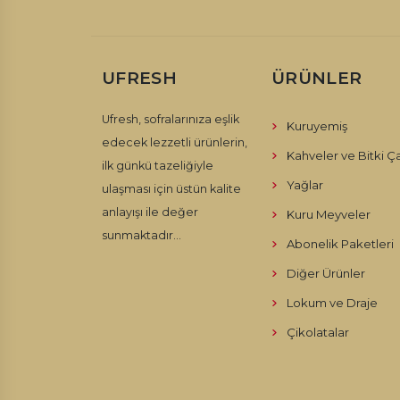
UFRESH
ÜRÜNLER
Ufresh, sofralarınıza eşlik
Kuruyemiş
edecek lezzetli ürünlerin,
Kahveler ve Bitki Ça
ilk günkü tazeliğiyle
Yağlar
ulaşması için üstün kalite
anlayışı ile değer
Kuru Meyveler
sunmaktadır...
Abonelik Paketleri
Diğer Ürünler
Lokum ve Draje
Çikolatalar