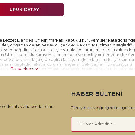
ÜRÜN DETAY
 Lezzet Dengesi Ufresh markası, kabuklu kuruyemişler kategorisind
şler, doğadan gelen besleyici içerikleri ve kabuklu olmanın sağladığı 
ık seçeneğidir. Ufresh kalitesiyle sunulan bu ürünler, her bir ısırıkta do
çerik Ufresh kabuklu kuruyemişler, en taze ve besleyici kuruyemişler öz
k, ceviz, badem, kaju gibi sağlıklı kuruyemişler, doğal halleriyle sunula
u olmanın sağladığı ekstra koruma ile içerisindeki yağların oksidasyonu
Read More
sını sağlar. Sağlıklı Atıştırmalık Alternatifi Ufresh kabuklu kuruyemişler
tkı maddesi bulunmaz, doğal ve sağlıklı kuruyemişlerle hazırlanır. Kabuklar
tırmalık sunar ve doğal besin değerlerini korur. Geniş Ürün Yelpazesi Uf
pazesi sunar. Fındık, ceviz, badem, kaju gibi farklı kuruyemiş çeşitleri
ı tercih edebilirsiniz. Her bir ürün, Ufresh kalitesi ve güvencesiyle si
HABER BÜLTENI
orisinde sağlıklı, lezzetli ve doğadan gelen bir atıştırmalık keyfi yaşa
!
lerden ilk siz haberdar olun.
Tüm yenilik ve gelişmeler için abo