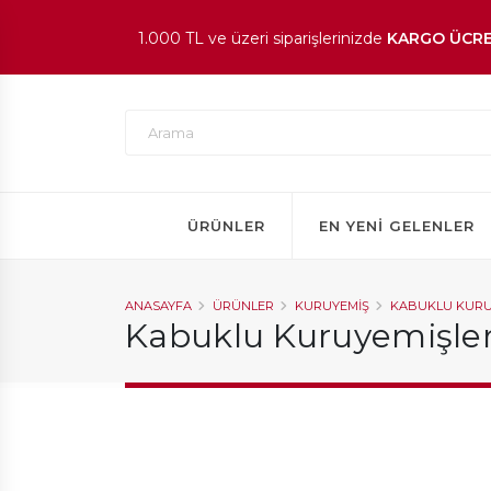
1.000 TL ve üzeri siparişlerinizde
KARGO ÜCRE
En beğenilen ürünlerde
İNDİRİM
fırsatı!
ÜRÜNLER
EN YENI GELENLER
ANASAYFA
ÜRÜNLER
KURUYEMIŞ
KABUKLU KURU
Kabuklu Kuruyemişle