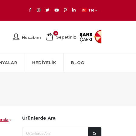
TR
0
Sepetiniz
Hesabım
NYALAR
HEDIYELIK
BLOG
Ürünlerde Ara
ırala