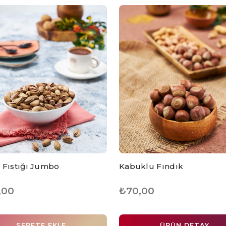
 Fıstığı Jumbo
Kabuklu Fındık
,00
₺70,00
SEPETE EKLE
ÜRÜN DETAY