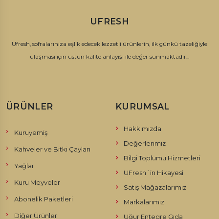
UFRESH
Ufresh, sofralarınıza eşlik edecek lezzetli ürünlerin, ilk günkü tazeliğiyle
ulaşması için üstün kalite anlayışı ile değer sunmaktadır...
ÜRÜNLER
KURUMSAL
Hakkımızda
Kuruyemiş
Değerlerimiz
Kahveler ve Bitki Çayları
Bilgi Toplumu Hizmetleri
Yağlar
UFresh´in Hikayesi
Kuru Meyveler
Satış Mağazalarımız
Abonelik Paketleri
Markalarımız
Diğer Ürünler
Uğur Entegre Gıda