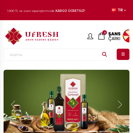
TR
1.000 TL ve üzeri siparişlerinizde
KARGO ÜCRETSİZ!
En beğenilen ürünlerde
İNDİRİM
fırsatı!
0
Previous
Next