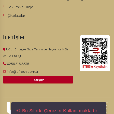
Lokum ve Draje
Çikolatalar
İLETIŞIM
Uğur Entegre Gıda Tarım ve Hayvancılık San.
ve Tic. Ltd. Şti.
0256 316 3535
info@ufresh.com.tr
İletişim
© 2026, Ufresh. Tüm hakları saklıdır.
🍪 Bu Sitede Çerezler Kullanılmaktadır.