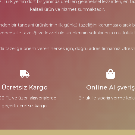
ürkiye’nin dört bir yanında üretilen geleneksel lezzetleri, en taz
kaliteli ürün ve hizmet sunmaktadır.
 bir tanesini ürünlerinin ilk günkü tazeliğini koruması olarak bel
güvencesi ile tazeliği ve lezzeti ile ürünlerinin sofralarınıza mutl
nda tazeliğe önem veren herkes için, doğru adres firmamız Ufresh 
Ücretsiz Kargo
Online Alışveriş
00 TL ve üzeri alışverişlerde
Bir tık ile sipariş verme kola
geçerli ücretsiz kargo.