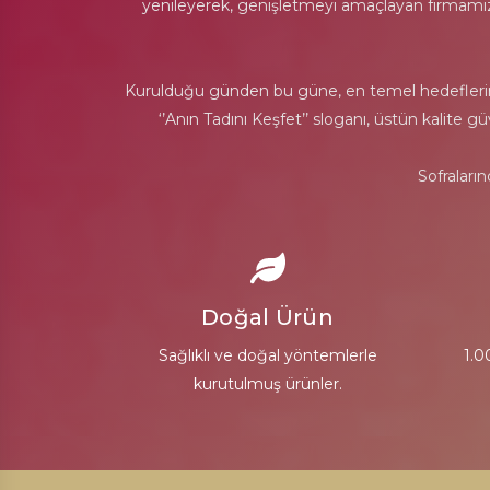
yenileyerek, genişletmeyi amaçlayan firmamız, T
Kurulduğu günden bu güne, en temel hedeflerinden
‘’Anın Tadını Keşfet’’ sloganı, üstün kalite 
Sofraları
Doğal Ürün
Sağlıklı ve doğal yöntemlerle
1.0
kurutulmuş ürünler.