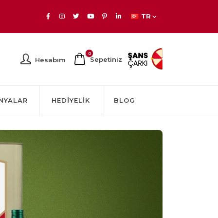
TR
0
Sepetiniz
Hesabım
NYALAR
HEDIYELIK
BLOG