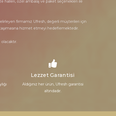
e halleri, özel ambalaj ve paket seçenekleri ile
irleyen firmamız Ufresh, değerli müşterileri için
uluk taşımasına hizmet etmeyi hedeflemektedir.
olacaktır.
Lezzet Garantisi
ylığı
Aldığınız her ürün, Ufresh garantisi
altındadır.