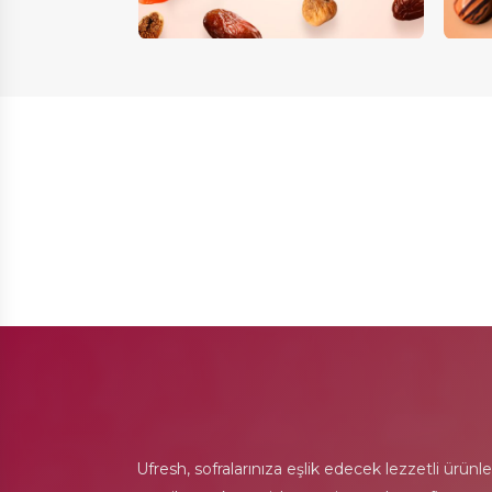
Ufresh, sofralarınıza eşlik edecek lezzetli ürünl