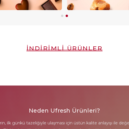
İNDIRIMLI ÜRÜNLER
Neden Ufresh Ürünleri?
erin, ilk günkü tazeliğiyle ulaşması için üstün kalite anlayışı ile de