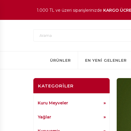
1.000 TL ve üzeri siparişlerinizde
KARGO ÜCRE
En beğenilen ürünlerde
İNDİRİM
fırsatı!
ÜRÜNLER
EN YENI GELENLER
KATEGORILER
Kuru Meyveler
Yağlar
Kuruyemiş