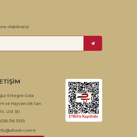
ne olabilirsiniz.
LETIŞIM
ğur Entegre Gıda
ım ve Hayvancılık San.
ic. Ltd. Şti.
0256 316 3535
info@ufresh.com.tr