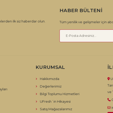
HABER BÜLTENI
lerden ilk siz haberdar olun.
Tüm yenilik ve gelişmeler için abo
KURUMSAL
İ
Hakkımızda
U
Tar
Değerlerimiz
yları
ve T
Bilgi Toplumu Hizmetleri
UFresh´in Hikayesi
Satış Mağazalarımız