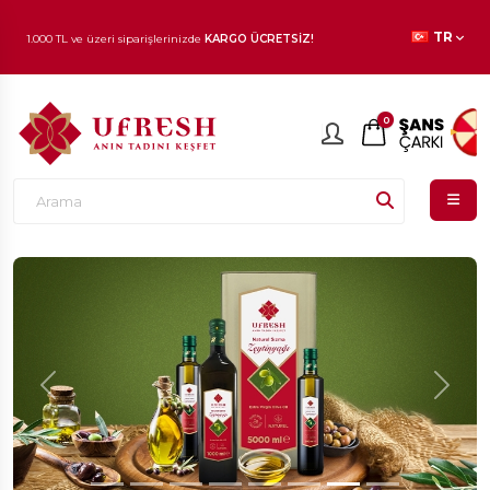
1.000 TL ve üzeri siparişlerinizde
KARGO ÜCRETSİZ!
TR
En beğenilen ürünlerde
İNDİRİM
fırsatı!
0
Previous
Next