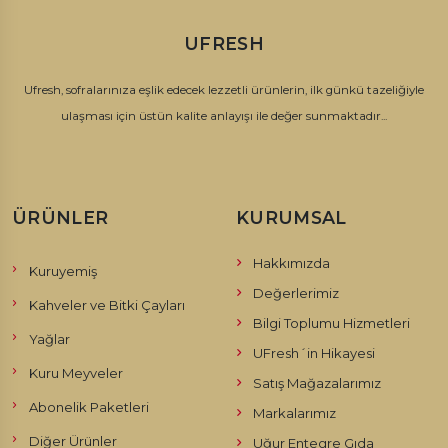
UFRESH
Ufresh, sofralarınıza eşlik edecek lezzetli ürünlerin, ilk günkü tazeliğiyle
ulaşması için üstün kalite anlayışı ile değer sunmaktadır...
ÜRÜNLER
KURUMSAL
Hakkımızda
Kuruyemiş
Değerlerimiz
Kahveler ve Bitki Çayları
Bilgi Toplumu Hizmetleri
Yağlar
UFresh´in Hikayesi
Kuru Meyveler
Satış Mağazalarımız
Abonelik Paketleri
Markalarımız
Diğer Ürünler
Uğur Entegre Gıda