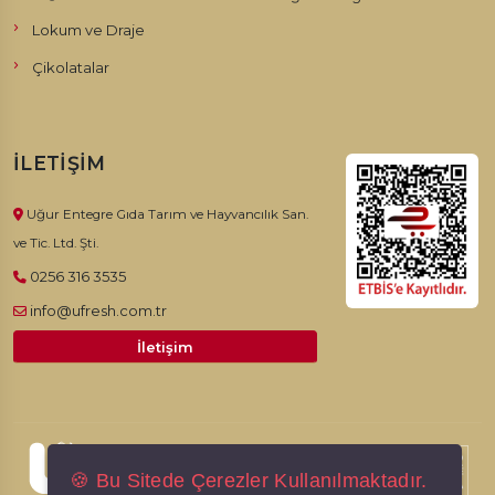
Lokum ve Draje
Çikolatalar
İLETIŞIM
Uğur Entegre Gıda Tarım ve Hayvancılık San.
ve Tic. Ltd. Şti.
0256 316 3535
info@ufresh.com.tr
İletişim
© 2026, Ufresh. Tüm hakları saklıdır.
🍪 Bu Sitede Çerezler Kullanılmaktadır.