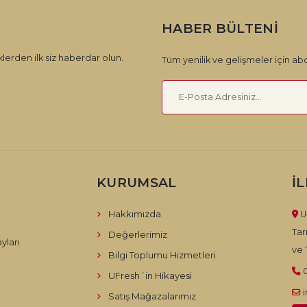
HABER BÜLTENI
lerden ilk siz haberdar olun.
Tüm yenilik ve gelişmeler için abo
KURUMSAL
İ
Hakkımızda
U
Tar
Değerlerimiz
yları
ve T
Bilgi Toplumu Hizmetleri
UFresh´in Hikayesi
Satış Mağazalarımız