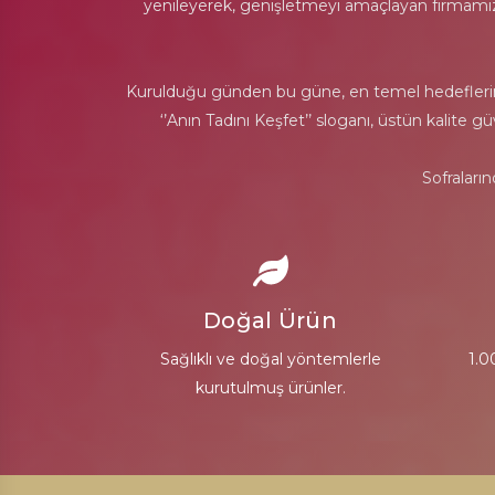
yenileyerek, genişletmeyi amaçlayan firmamız, T
Kurulduğu günden bu güne, en temel hedeflerinden
‘’Anın Tadını Keşfet’’ sloganı, üstün kalite 
Sofraları
Doğal Ürün
Sağlıklı ve doğal yöntemlerle
1.0
kurutulmuş ürünler.