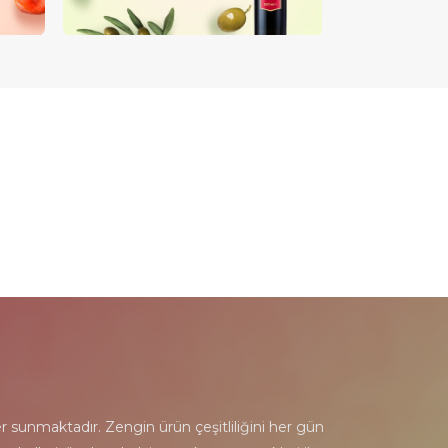
ğer sunmaktadır. Zengin ürün çeşitliliğini her gün