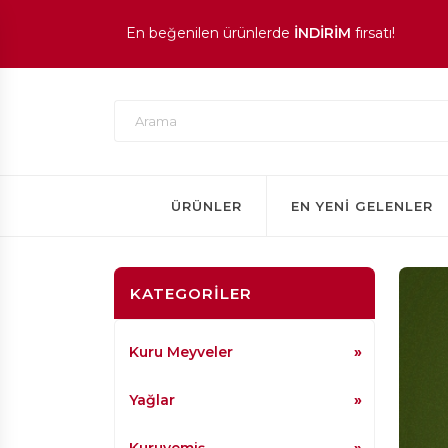
En beğenilen ürünlerde
İNDİRİM
fırsatı!
ÜRÜNLER
EN YENI GELENLER
KATEGORILER
Kuru Meyveler
Yağlar
Kuruyemiş