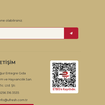
ne olabilirsiniz.
LETIŞIM
ğur Entegre Gıda
ım ve Hayvancılık San.
ic. Ltd. Şti.
0256 316 3535
info@ufresh.com.tr