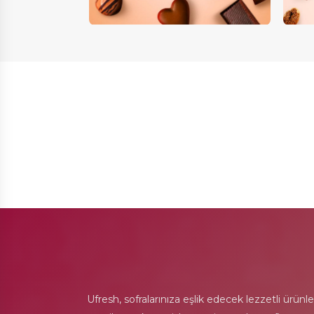
Ufresh, sofralarınıza eşlik edecek lezzetli ürünl