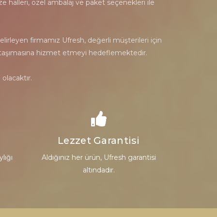
e halleri, özel ambalaj ve paket seçenekleri ile
irleyen firmamız Ufresh, değerli müşterileri için
uluk taşımasına hizmet etmeyi hedeflemektedir.
olacaktır.
Lezzet Garantisi
ylığı
Aldığınız her ürün, Ufresh garantisi
altındadır.