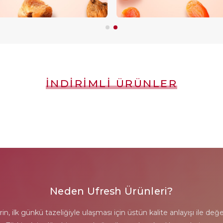
İNDIRIMLI ÜRÜNLER
Neden Ufresh Ürünleri?
erin, ilk günkü tazeliğiyle ulaşması için üstün kalite anlayışı ile de