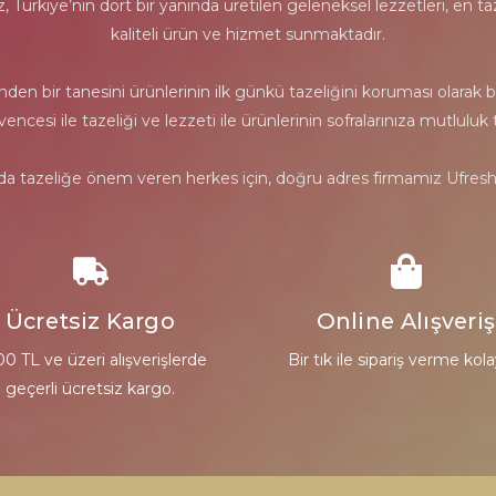
ürkiye’nin dört bir yanında üretilen geleneksel lezzetleri, en taz
kaliteli ürün ve hizmet sunmaktadır.
 bir tanesini ürünlerinin ilk günkü tazeliğini koruması olarak bel
güvencesi ile tazeliği ve lezzeti ile ürünlerinin sofralarınıza mutl
nda tazeliğe önem veren herkes için, doğru adres firmamız Ufresh 
Ücretsiz Kargo
Online Alışveriş
00 TL ve üzeri alışverişlerde
Bir tık ile sipariş verme kola
geçerli ücretsiz kargo.