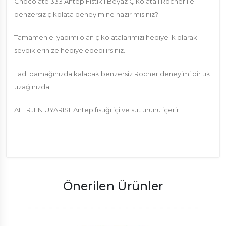
Chocolate 333 Antep Fıstıklı Beyaz Çikolatalı Rocher ile
benzersiz çikolata deneyimine hazır mısınız?
Tamamen el yapımı olan çikolatalarımızı hediyelik olarak
sevdiklerinize hediye edebilirsiniz.
Tadı damağınızda kalacak benzersiz Rocher deneyimi bir tık
uzağınızda!
ALERJEN UYARISI: Antep fıstığı içi ve süt ürünü içerir.
Önerilen Ürünler