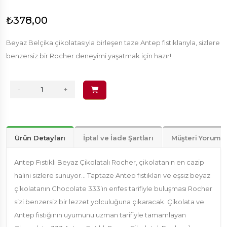
₺378,00
Beyaz Belçika çikolatasıyla birleşen taze Antep fıstıklarıyla, sizlere
benzersiz bir Rocher deneyimi yaşatmak için hazır!
-
+
Ürün Detayları
İptal ve İade Şartları
Müşteri Yorumla
Antep Fıstıklı Beyaz Çikolatalı Rocher, çikolatanın en cazip
halini sizlere sunuyor... Taptaze Antep fıstıkları ve eşsiz beyaz
çikolatanın Chocolate 333’ın enfes tarifiyle buluşması Rocher
sizi benzersiz bir lezzet yolculuğuna çıkaracak. Çikolata ve
Antep fıstığının uyumunu uzman tarifiyle tamamlayan