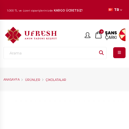
TR
1.000 TL ve üzeri siparişlerinizde
KARGO ÜCRETSİZ!
En beğenilen ürünlerde
İNDİRİM
fırsatı!
0
ANASAYFA
ÜRÜNLER
ÇIKOLATALAR