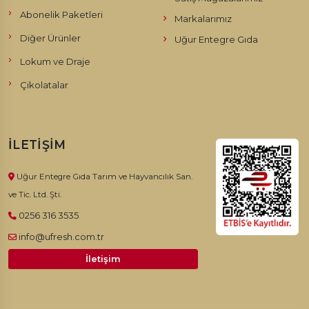
Abonelik Paketleri
Markalarımız
Diğer Ürünler
Uğur Entegre Gıda
Lokum ve Draje
Çikolatalar
İLETIŞIM
Uğur Entegre Gıda Tarım ve Hayvancılık San.
ve Tic. Ltd. Şti.
0256 316 3535
info@ufresh.com.tr
İletişim