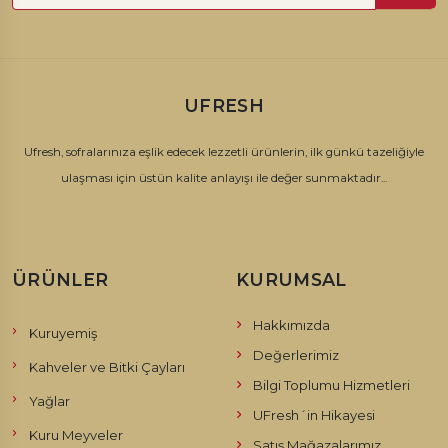
UFRESH
Ufresh, sofralarınıza eşlik edecek lezzetli ürünlerin, ilk günkü tazeliğiyle
ulaşması için üstün kalite anlayışı ile değer sunmaktadır...
ÜRÜNLER
KURUMSAL
Hakkımızda
Kuruyemiş
Değerlerimiz
Kahveler ve Bitki Çayları
Bilgi Toplumu Hizmetleri
Yağlar
UFresh´in Hikayesi
Kuru Meyveler
Satış Mağazalarımız