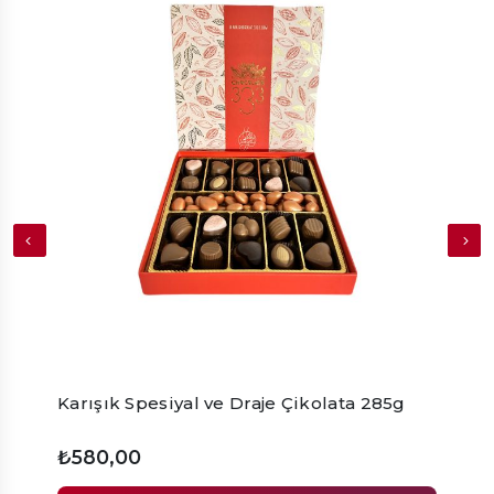
Karışık Spesiyal ve Draje Çikolata 285g
Fındı
₺580,00
₺42