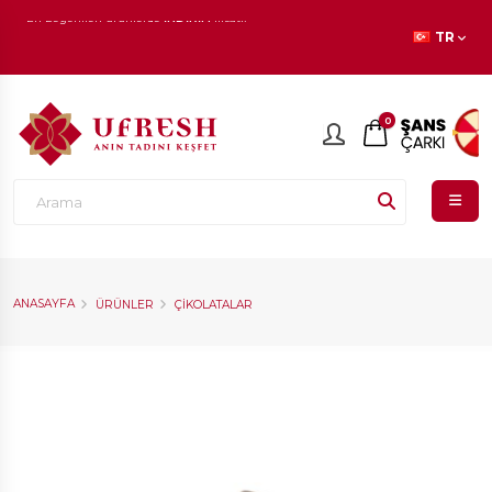
1.000 TL ve üzeri siparişlerinizde
KARGO ÜCRETSİZ!
TR
En beğenilen ürünlerde
İNDİRİM
fırsatı!
0
ANASAYFA
ÜRÜNLER
ÇIKOLATALAR