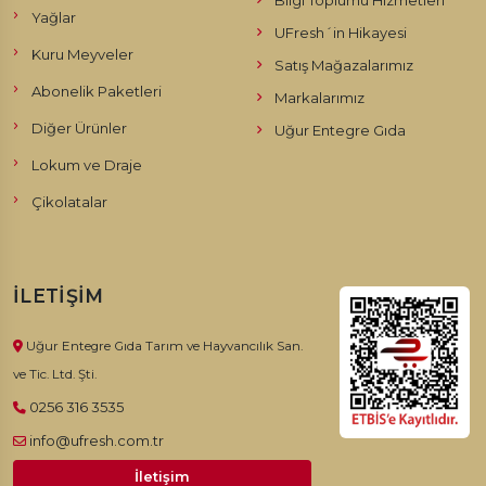
Yağlar
UFresh´in Hikayesi
Kuru Meyveler
Satış Mağazalarımız
Abonelik Paketleri
Markalarımız
Diğer Ürünler
Uğur Entegre Gıda
Lokum ve Draje
Çikolatalar
İLETIŞIM
Uğur Entegre Gıda Tarım ve Hayvancılık San.
ve Tic. Ltd. Şti.
0256 316 3535
info@ufresh.com.tr
İletişim