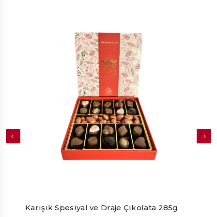
Karışık Spesiyal ve Draje Çikolata 285g
Beya