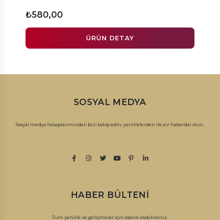
₺580,00
₺210
ÜRÜN DETAY
SOSYAL MEDYA
Sosyal medya hesaplarımızdan bizi takip edin, yeniliklerden ilk siz haberdar olun.
HABER BÜLTENI
Tüm yenilik ve gelişmeler için abone olabilirsiniz.