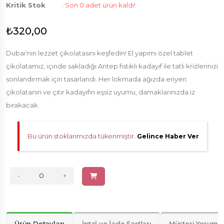
Kritik Stok
:
Son 0 adet ürün kaldı!
₺320,00
Dubai'nin lezzet çikolatasını keşfedin! El yapımı özel tablet
çikolatamız, içinde sakladığı Antep fıstıklı kadayıf ile tatlı krizlerinizi
sonlandırmak için tasarlandı. Her lokmada ağızda eriyen
çikolatanın ve çıtır kadayıfın eşsiz uyumu, damaklarınızda iz
bırakacak.
Bu ürün stoklarımızda tükenmiştir.
Gelince Haber Ver
-
+
Ürün Detayları
İptal ve İade Şartları
Müşteri Yorumla