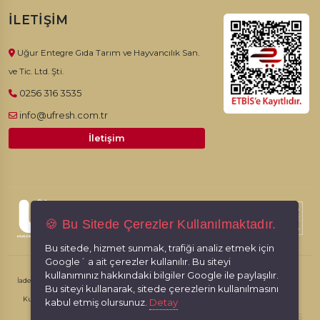
İLETIŞIM
Uğur Entegre Gıda Tarım ve Hayvancılık San.
ve Tic. Ltd. Şti.
0256 316 3535
info@ufresh.com.tr
İletişim
© 2026, Ufresh. Tüm hakları saklıdır.
🍪 Bu Sitede Çerezler Kullanılmaktadır.
Bu sitede, hizmet sunmak, trafiği analiz etmek için
Google´ a ait çerezler kullanılır. Bu siteyi
kullanımınız hakkındaki bilgiler Google ile paylaşılır.
İade İptal Şartları
Kişisel Verilerin Korunması
Gizlilik İlkeleri
Bu siteyi kullanarak, sitede çerezlerin kullanılmasını
Kullanım Koşulları
kabul etmiş olursunuz.
Detay
RabbitCMS
Made by
With