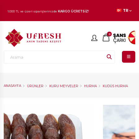
TR
1.000 TL ve üzeri siparişlerinizde
KARGO ÜCRETSİZ!
En beğenilen ürünlerde
İNDİRİM
fırsatı!
0
ANASAYFA
ÜRÜNLER
KURU MEYVELER
HURMA
KUDÜS HURMA