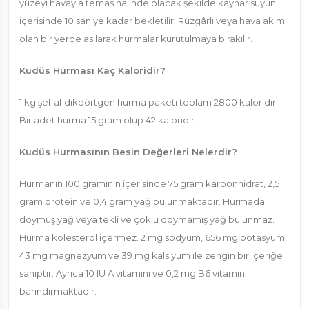
yüzeyi havayla temas halinde olacak şekilde kaynar suyun
içerisinde 10 saniye kadar bekletilir. Rüzgârlı veya hava akımı
olan bir yerde asılarak hurmalar kurutulmaya bırakılır.
Kudüs Hurması Kaç Kaloridir?
1 kg şeffaf dikdörtgen hurma paketi toplam 2800 kaloridir.
Bir adet hurma 15 gram olup 42 kaloridir.
Kudüs Hurmasının Besin Değerleri Nelerdir?
Hurmanın 100 gramının içerisinde 75 gram karbonhidrat, 2,5
gram protein ve 0,4 gram yağ bulunmaktadır. Hurmada
doymuş yağ veya tekli ve çoklu doymamış yağ bulunmaz.
Hurma kolesterol içermez. 2 mg sodyum, 656 mg potasyum,
43 mg magnezyum ve 39 mg kalsiyum ile zengin bir içeriğe
sahiptir. Ayrıca 10 IU A vitamini ve 0,2 mg B6 vitamini
barındırmaktadır.