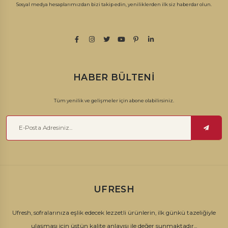
Sosyal medya hesaplarımızdan bizi takip edin, yeniliklerden ilk siz haberdar olun.
HABER BÜLTENI
Tüm yenilik ve gelişmeler için abone olabilirsiniz.
UFRESH
Ufresh, sofralarınıza eşlik edecek lezzetli ürünlerin, ilk günkü tazeliğiyle
ulaşması için üstün kalite anlayışı ile değer sunmaktadır...