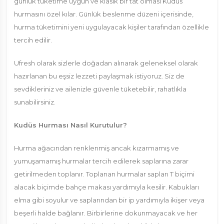
günlük tüketime uygun ve klasik bir tat olması Kudüs
hurmasını özel kılar. Günlük beslenme düzeni içerisinde,
hurma tüketimini yeni uygulayacak kişiler tarafından özellikle
tercih edilir.
Ufresh olarak sizlerle doğadan alınarak geleneksel olarak
hazırlanan bu eşsiz lezzeti paylaşmak istiyoruz. Siz de
sevdikleriniz ve ailenizle güvenle tüketebilir, rahatlıkla
sunabilirsiniz.
Kudüs Hurması Nasıl Kurutulur?
Hurma ağacından renklenmiş ancak kızarmamış ve
yumuşamamış hurmalar tercih edilerek saplarına zarar
getirilmeden toplanır. Toplanan hurmalar sapları T biçimi
alacak biçimde bahçe makası yardımıyla kesilir. Kabukları
elma gibi soyulur ve saplarından bir ip yardımıyla ikişer veya
beşerli halde bağlanır. Birbirlerine dokunmayacak ve her