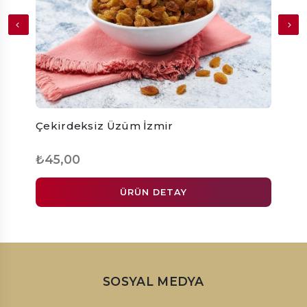
Çekirdeksiz Üzüm İzmir
Jumbo
₺45,00
₺70
ÜRÜN DETAY
SOSYAL MEDYA