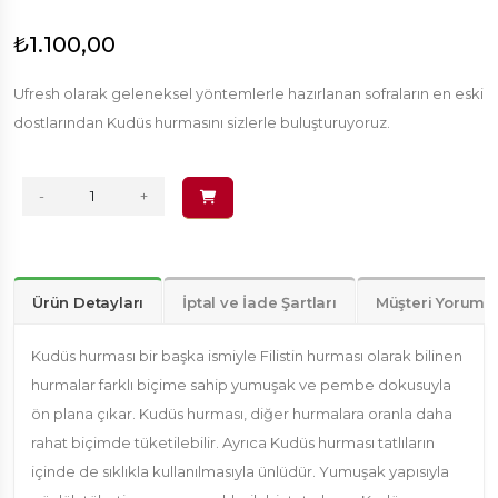
₺1.100,00
Ufresh olarak geleneksel yöntemlerle hazırlanan sofraların en eski
dostlarından Kudüs hurmasını sizlerle buluşturuyoruz.
-
+
Ürün Detayları
İptal ve İade Şartları
Müşteri Yorumla
Kudüs hurması bir başka ismiyle Filistin hurması olarak bilinen
hurmalar farklı biçime sahip yumuşak ve pembe dokusuyla
ön plana çıkar. Kudüs hurması, diğer hurmalara oranla daha
rahat biçimde tüketilebilir. Ayrıca Kudüs hurması tatlıların
içinde de sıklıkla kullanılmasıyla ünlüdür. Yumuşak yapısıyla