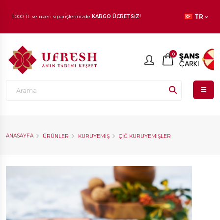
1.000 TL ve üzeri siparişlerinizde
KARGO ÜCRETSİZ!
TR
En beğenilen ürünlerde
İNDİRİM
fırsatı!
0
ANASAYFA
ÜRÜNLER
KURUYEMIŞ
ÇIĞ KURUYEMIŞLER