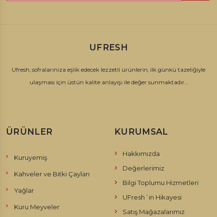
UFRESH
Ufresh, sofralarınıza eşlik edecek lezzetli ürünlerin, ilk günkü tazeliğiyle
ulaşması için üstün kalite anlayışı ile değer sunmaktadır...
ÜRÜNLER
KURUMSAL
Hakkımızda
Kuruyemiş
Değerlerimiz
Kahveler ve Bitki Çayları
Bilgi Toplumu Hizmetleri
Yağlar
UFresh´in Hikayesi
Kuru Meyveler
Satış Mağazalarımız