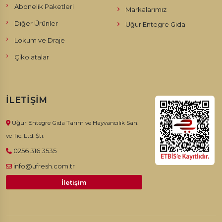
Abonelik Paketleri
Markalarımız
Diğer Ürünler
Uğur Entegre Gıda
Lokum ve Draje
Çikolatalar
İLETIŞIM
Uğur Entegre Gıda Tarım ve Hayvancılık San.
ve Tic. Ltd. Şti.
0256 316 3535
info@ufresh.com.tr
İletişim