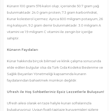
Künarın 100 gramı 576 kalori olup; içerisinde 50.7 gram yağ
bulunmaktadır. 24.0 gram protein, 7.3 gram karbonhidrat,
Kunar kolesterol içermez. Ayrıca 600 miligram potasyum, 26
mg kalsiyum, 9.2 gram demir bulunmaktadır. 3.0 miligram A
vitamini ve 1.9 miligram C vitamini ile zengin bir içeriğe
sahiptir.
Künarın Faydaları
Künar hakkında birçok bilimsel ve klinik çalışma sonucunda
elde edilen bulgular olsa da Türk Gıda Kodeksi Beslenme ve
Sağlık Beyanları Yönetmeliği kapsamında kunarın
faydalarından bahsetmek mümkün değildir.
Ufresh ile Hoş Sohbetleriniz Eşsiz Lezzetlerle Buluşsun!
Ufresh ailesi olarak en taze haliyle kunarı sofralarınızla
buluşturuyoruz. Uygun fiyatlı taptaze kuruyemişleri sizlere