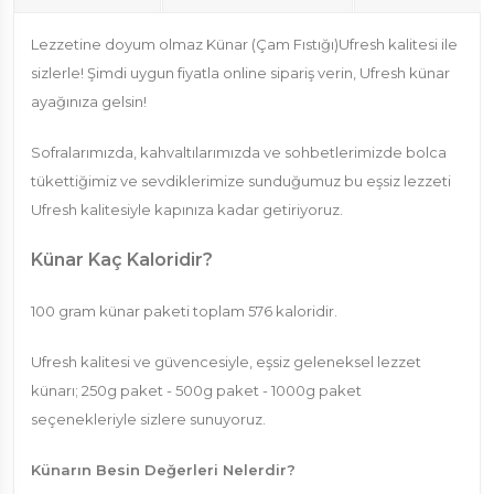
Lezzetine doyum olmaz Künar (Çam Fıstığı)Ufresh kalitesi ile
sizlerle! Şimdi uygun fiyatla online sipariş verin, Ufresh künar
ayağınıza gelsin!
Sofralarımızda, kahvaltılarımızda ve sohbetlerimizde bolca
tükettiğimiz ve sevdiklerimize sunduğumuz bu eşsiz lezzeti
Ufresh kalitesiyle kapınıza kadar getiriyoruz.
Künar Kaç Kaloridir?
100 gram künar paketi toplam 576 kaloridir.
Ufresh kalitesi ve güvencesiyle, eşsiz geleneksel lezzet
künarı; 250g paket - 500g paket - 1000g paket
seçenekleriyle sizlere sunuyoruz.
Künarın Besin Değerleri Nelerdir?