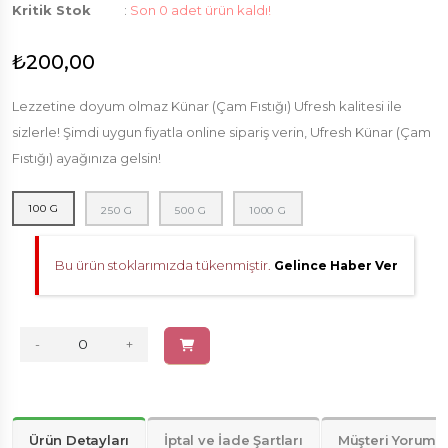
Kritik Stok
:
Son 0 adet ürün kaldı!
₺200,00
Lezzetine doyum olmaz Künar (Çam Fıstığı) Ufresh kalitesi ile
sizlerle! Şimdi uygun fiyatla online sipariş verin, Ufresh Künar (Çam
Fıstığı) ayağınıza gelsin!
100 G
250 G
500 G
1000 G
Bu ürün stoklarımızda tükenmiştir.
Gelince Haber Ver
-
+
Ürün Detayları
İptal ve İade Şartları
Müşteri Yorumla