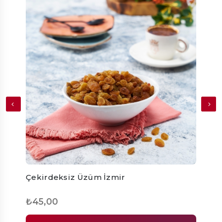
Çekirdeksiz Üzüm İzmir
Kabu
₺45,00
₺70