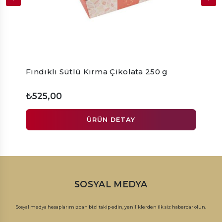
Fındıklı Sütlü Kırma Çikolata 250 g
Bitte
₺525,00
₺210
ÜRÜN DETAY
SOSYAL MEDYA
Sosyal medya hesaplarımızdan bizi takip edin, yeniliklerden ilk siz haberdar olun.