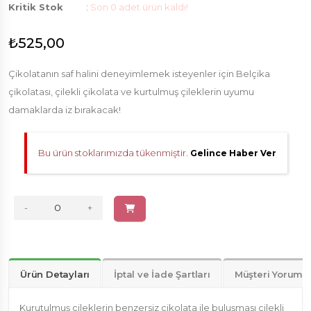
Kritik Stok
:
Son 0 adet ürün kaldı!
₺525,00
Çikolatanın saf halini deneyimlemek isteyenler için Belçika
çikolatası, çilekli çikolata ve kurtulmuş çileklerin uyumu
damaklarda iz bırakacak!
Bu ürün stoklarımızda tükenmiştir.
Gelince Haber Ver
-
+
Ürün Detayları
İptal ve İade Şartları
Müşteri Yorumla
Kurutulmuş çileklerin benzersiz çikolata ile buluşması çilekli