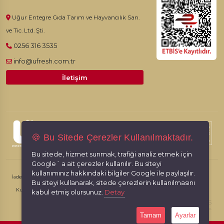
Uğur Entegre Gıda Tarım ve Hayvancılık San.
ve Tic. Ltd. Şti.
0256 316 3535
info@ufresh.com.tr
İletişim
© 2026, Ufresh. Tüm hakları saklıdır.
🍪 Bu Sitede Çerezler Kullanılmaktadır.
Bu sitede, hizmet sunmak, trafiği analiz etmek için
Google´ a ait çerezler kullanılır. Bu siteyi
kullanımınız hakkındaki bilgiler Google ile paylaşılır.
İade İptal Şartları
Kişisel Verilerin Korunması
Gizlilik İlkeleri
Bu siteyi kullanarak, sitede çerezlerin kullanılmasını
Kullanım Koşulları
kabul etmiş olursunuz.
Detay
RabbitCMS
Made by
With
Sayfa Yüklenme Hızı: 0,8887Sec.
Tamam
Ayarlar