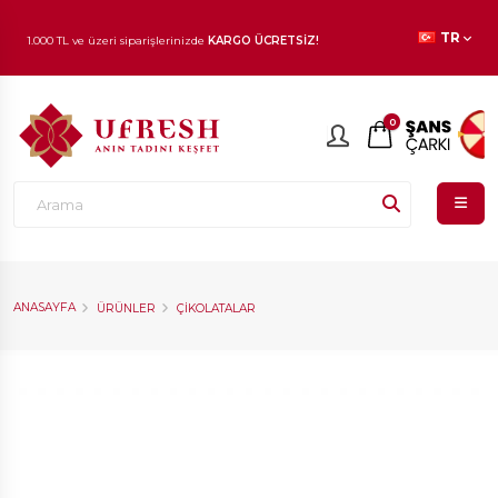
TR
1.000 TL ve üzeri siparişlerinizde
KARGO ÜCRETSİZ!
En beğenilen ürünlerde
İNDİRİM
fırsatı!
0
ANASAYFA
ÜRÜNLER
ÇIKOLATALAR