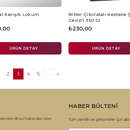
al Karışık Lokum
Bitter Çikolatalı Kestane 
Cevizli 350 Gr
,00
₺230,00
ÜRÜN DETAY
ÜRÜN DETAY
2
3
4
5
...
»
HABER BÜLTENI
lerden ilk siz haberdar olun.
Tüm yenilik ve gelişmeler için abo