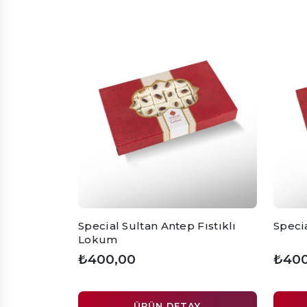
Special Sultan Antep Fıstıklı
Speci
Lokum
₺400,00
₺400
ÜRÜN DETAY