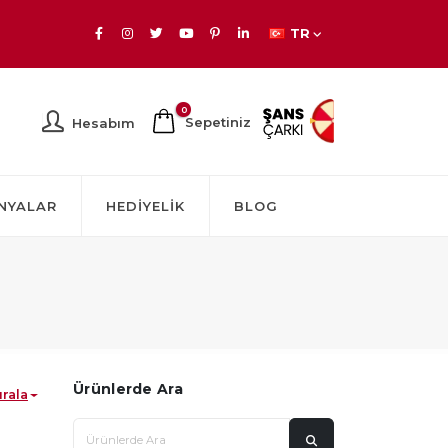
TR
0
Sepetiniz
Hesabım
NYALAR
HEDIYELIK
BLOG
Ürünlerde Ara
ırala