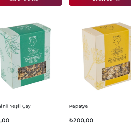
nli Yeşil Çay
Papatya
,00
₺200,00