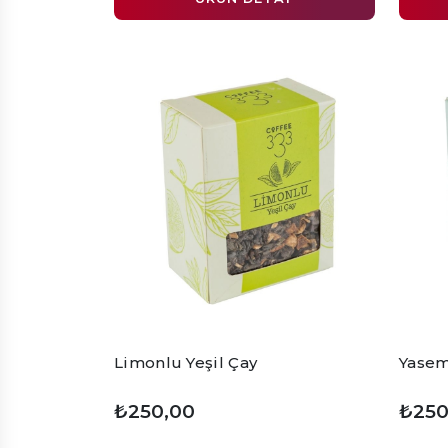
Limonlu Yeşil Çay
Yasemi
₺250,00
₺250