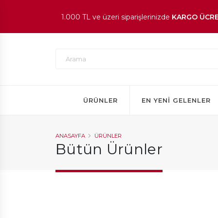
1.000 TL ve üzeri siparişlerinizde
KARGO ÜCRE
En beğenilen ürünlerde
İNDİRİM
fırsatı!
ÜRÜNLER
EN YENI GELENLER
ANASAYFA
ÜRÜNLER
Bütün Ürünler