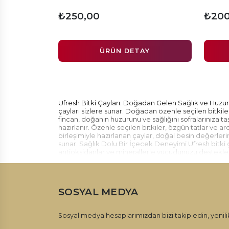
₺250,00
₺200
ÜRÜN DETAY
Ufresh Bitki Çayları: Doğadan Gelen Sağlık ve Huzur 
çayları sizlere sunar. Doğadan özenle seçilen bitkilerl
fincan, doğanın huzurunu ve sağlığını sofralarınıza taş
hazırlanır. Özenle seçilen bitkiler, özgün tatlar ve ar
birleşimiyle hazırlanan çaylar, doğal besin değerler
sunar. Sağlık Dolu Bir İçecek Deneyimi Ufresh bitki ç
antioksidanlar ve minerallerle vücudunuzu destekler, ba
bedeninizi dinlendirir, günün stresini ve yorgunluğun
kategorisinde geniş bir ürün yelpazesi sunar. Farklı 
damak zevkinize uygun olanı tercih edebilirsiniz. Her
bitki çayları kategorisinde doğadan gelen sağlık ve hu
SOSYAL MEDYA
buluştururken sağlık dolu bir içecek deneyimi sunar
Sosyal medya hesaplarımızdan bizi takip edin, yenilik