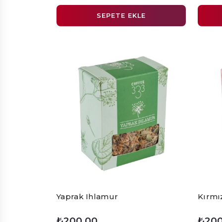
SEPETE EKLE
Yaprak Ihlamur
Kırmı
₺200,00
₺200