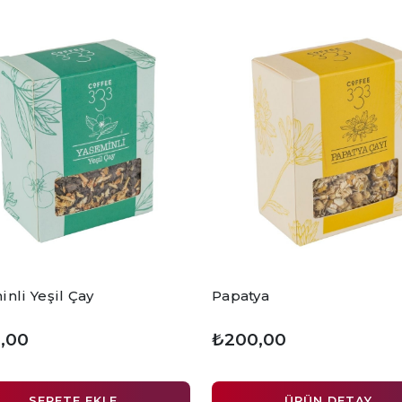
nli Yeşil Çay
Papatya
,00
₺200,00
SEPETE EKLE
ÜRÜN DETAY