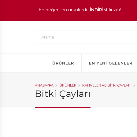
1.000 TL ve üzeri siparişlerinizde
KARGO ÜCRE
En beğenilen ürünlerde
İNDİRİM
fırsatı!
ÜRÜNLER
EN YENI GELENLER
ANASAYFA
ÜRÜNLER
KAHVELER VE BITKI ÇAYLARI
Bitki Çayları