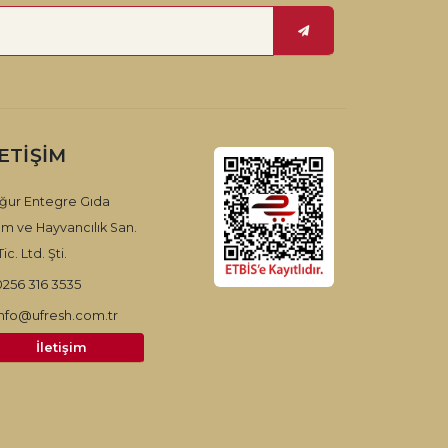
LETIŞIM
ğur Entegre Gıda
ım ve Hayvancılık San.
ic. Ltd. Şti.
0256 316 3535
info@ufresh.com.tr
İletişim