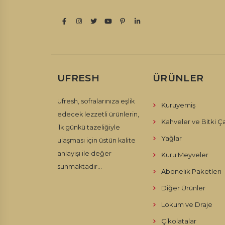
UFRESH
ÜRÜNLER
Ufresh, sofralarınıza eşlik
Kuruyemiş
edecek lezzetli ürünlerin,
Kahveler ve Bitki Ça
ilk günkü tazeliğiyle
Yağlar
ulaşması için üstün kalite
anlayışı ile değer
Kuru Meyveler
sunmaktadır...
Abonelik Paketleri
Diğer Ürünler
Lokum ve Draje
Çikolatalar