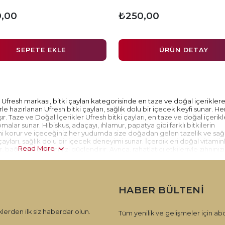
,00
₺250,00
SEPETE EKLE
ÜRÜN DETAY
Ufresh markası, bitki çayları kategorisinde en taze ve doğal içeriklere
e hazırlanan Ufresh bitki çayları, sağlık dolu bir içecek keyfi sunar. Her
ır. Taze ve Doğal İçerikler Ufresh bitki çayları, en taze ve doğal içerikl
omalar sunar. Hibiskus, adaçayı, ıhlamur, papatya gibi farklı bitkilerin
ini korur ve içeceğiniz her yudumda size doğadan gelen tazelik ve sağ
ayları, sağlık dolu bir içecek deneyimi sunar. İçerdikleri doğal vitaminl
Read More
ğışıklık sisteminizi güçlendirir. Ayrıca, rahatlatıcı etkileriyle zihninizi
u atmanıza yardımcı olur. Geniş Ürün Yelpazesi Ufresh, bitki çayları
bitki kombinasyonlarından oluşan çeşitli çaylar arasından seçim yapabili
 bir çay, Ufresh kalitesi ve güvencesiyle sizlere sunulur. Ufresh markas
zurun keyfini çıkarın. Her bir fincan, sizi doğanın tazeliği ve güzelliği
HABER BÜLTENI
.
lerden ilk siz haberdar olun.
Tüm yenilik ve gelişmeler için abo