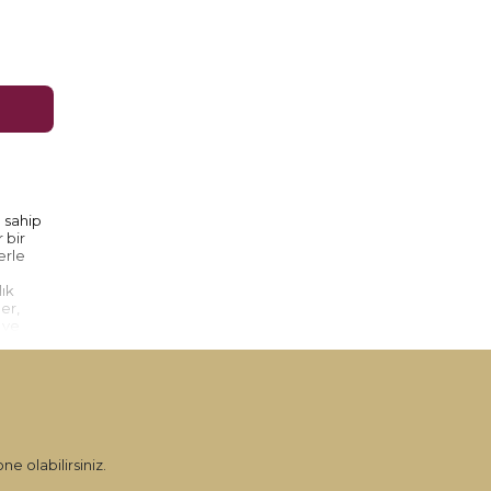
 sahip
 bir
erle
lık
er,
 ve
r,
ıyla
yle
ne olabilirsiniz.