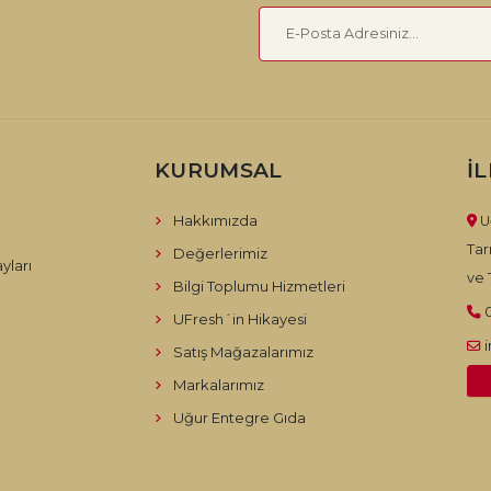
KURUMSAL
İ
Hakkımızda
U
Tar
Değerlerimiz
yları
ve T
Bilgi Toplumu Hizmetleri
UFresh´in Hikayesi
Satış Mağazalarımız
Markalarımız
Uğur Entegre Gıda