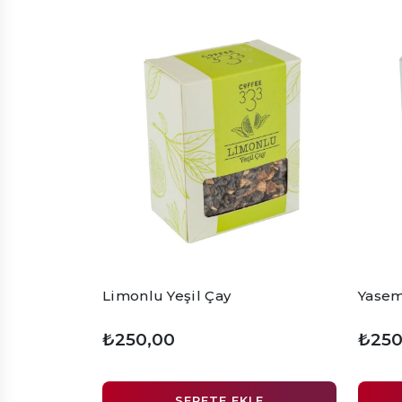
Limonlu Yeşil Çay
Yasemi
₺250,00
₺250
SEPETE EKLE