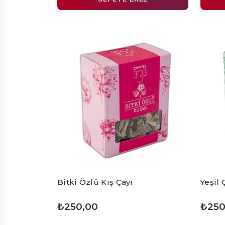
Bitki Özlü Kış Çayı
Yeşil 
₺250,00
₺250