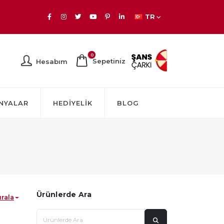
TR
0
Sepetiniz
Hesabım
NYALAR
HEDIYELIK
BLOG
Ürünlerde Ara
ırala