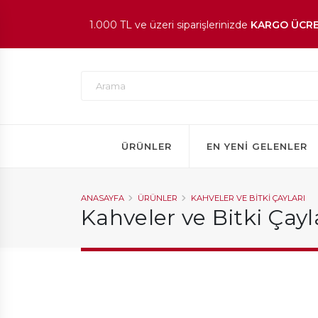
1.000 TL ve üzeri siparişlerinizde
KARGO ÜCRE
En beğenilen ürünlerde
İNDİRİM
fırsatı!
ÜRÜNLER
EN YENI GELENLER
ANASAYFA
ÜRÜNLER
KAHVELER VE BITKI ÇAYLARI
Kahveler ve Bitki Çayl