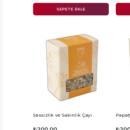
SEPETE EKLE
Sessizlik ve Sakinlik Çayı
Papat
₺200,00
₺200