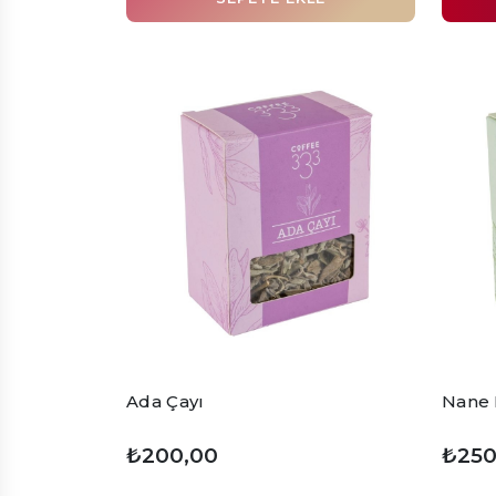
Ada Çayı
Nane
₺200,00
₺250