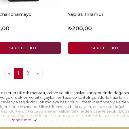
 Chanchamayo
Yaprak Ihlamur
,00
₺200,00
SEPETE EKLE
SEPETE EKLE
«
1
2
»
Lezzetler Ufresh markası, kahve ve bitki çayları kategorisinde doğanı
e çekirdekleri ve bitki çayları, en taze ve kaliteli içeriklerle hazırlanır
 çaylarıyla sağlık dolu bir molaya hazır olun. Ufresh, her fincanıyla sizle
çeriklerle Hazırlandı Ufresh kahve ve bitki çayları, en taze ve doğal
kavrulurken, bitki çayları ise en kaliteli bitkilerden özenle seçilir. Doğa
emli önceliğidir. Çeşitli Tatlar, Zengin Aromalar Ufresh kahve ve bitki ça
Read More
irdekleri ve bitki çayları arasından seçim yapabilirsiniz. Yoğun aromala
. Sağlık Dolu Lezzet Molası Ufresh kahve ve bitki çayları, sadece lezze