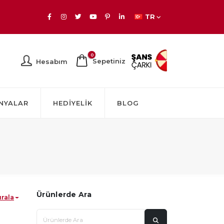
TR
0
Sepetiniz
Hesabım
NYALAR
HEDIYELIK
BLOG
Ürünlerde Ara
ırala