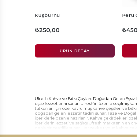
Kuşburnu
Peru
₺250,00
₺450
ÜRÜN DETAY
Ufresh Kahve ve Bitki Çayları: Doğadan Gelen Eşsiz 
eşsiz lezzetlerini sunar. Ufresh'in özenle seçilmiş kahv
tutkunları için özel kavrulmuş kahve çeşitleri ve bitki
doğadan gelen lezzetin tadını sunar. Taze ve Doğal İ
içeriklerle özenle hazırlanır. Kahve çekirdekleri özel 
içeriklerin lezzeti ve sağlığı Ufresh markasının en ön
geniş bir çeşitlilik sunar. Her zevke uygun kahve çek
zengin tatlarıyla Ufresh, her damak tadına hitap eder