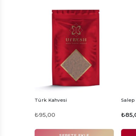
Türk Kahvesi
Salep
₺95,00
₺85,
SEPETE EKLE