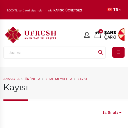
TR
1.000 TL ve üzeri siparişlerinizde
KARGO ÜCRETSİZ!
En beğenilen ürünlerde
İNDİRİM
fırsatı!
0
ANASAYFA
ÜRÜNLER
KURU MEYVELER
KAYISI
Kayısı
Sırala