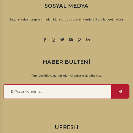
sofraların vazgeçilmez lezzeti, kayısıyı geleneksel yöntemlerle
SOSYAL MEDYA
üreterek sizlerle buluşturuyoruz.
Sosyal medya hesaplarımızdan bizi takip edin, yeniliklerden ilk siz haberdar olun.
Kuru Kayısı Nasıl Üretilir?
Olgunlaşmış kayısılar toplanıp kasalar halinde hava almayan
depolara yerleştirilir. Depoya yerleştirilen kayısılar güneşe serilir
HABER BÜLTENI
ve kurutulur. Yıkama ve ayıklama işlemlerinden sonra kayısıların
tamamen doğal yöntemlerle kurutulması sonucu kuru kayısı elde
Tüm yenilik ve gelişmeler için abone olabilirsiniz.
edilir. Yeterince kuruduktan sonra toplanıp satışa hazır hale gelir.
Bin yıllık Anadolu topraklarının lezzeti ve geleneksel yöntemi ile
kapınıza kadar getiriyoruz. Hediyelik olarak da verilebilecek kuru
kayısı paketini, size ulaştırıyoruz.
UFRESH