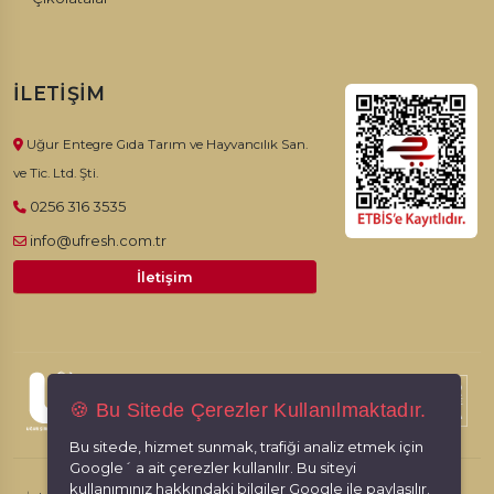
elde edilen bulgular olsa da Türk Gıda Kodeksi Beslenme ve
Sağlık Beyanları Yönetmeliği kapsamında kuru kayısının
faydalarından bahsetmek mümkün değildir.
İLETIŞIM
Uğur Entegre Gıda Tarım ve Hayvancılık San.
ve Tic. Ltd. Şti.
Kuru Kayısı Nasıl Tüketilir?
0256 316 3535
Kuru kayısının eşsiz lezzetini kek ve pastalarınızla sofranıza
info@ufresh.com.tr
ekleyebilir veya kutudan çıktığı gibi tüketebilirsiniz. Ailenize ve
İletişim
sevdiklerinize güvenle sunabileceğiniz eşsiz tatları Ufresh ile
kapınıza getiriyoruz. Sofranıza kayısı ile renk katıyoruz.
© 2026, Ufresh. Tüm hakları saklıdır.
🍪 Bu Sitede Çerezler Kullanılmaktadır.
Doğal Lezzetlere Bir Tıkla Ulaşın!
Bu sitede, hizmet sunmak, trafiği analiz etmek için
Google´ a ait çerezler kullanılır. Bu siteyi
Ufresh olarak bu toprakların geleneksel lezzetlerinizi sizlerin
kullanımınız hakkındaki bilgiler Google ile paylaşılır.