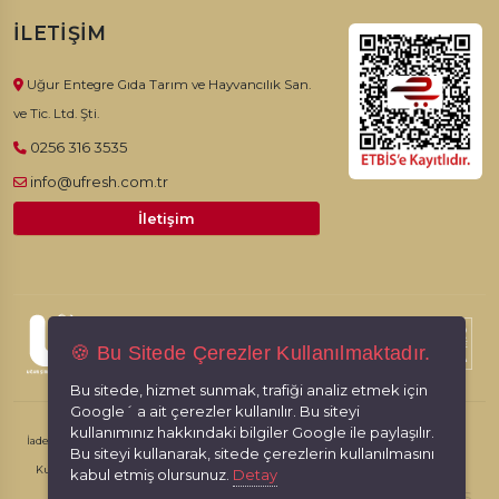
İLETIŞIM
Uğur Entegre Gıda Tarım ve Hayvancılık San.
ve Tic. Ltd. Şti.
0256 316 3535
info@ufresh.com.tr
İletişim
© 2026, Ufresh. Tüm hakları saklıdır.
🍪 Bu Sitede Çerezler Kullanılmaktadır.
Bu sitede, hizmet sunmak, trafiği analiz etmek için
Google´ a ait çerezler kullanılır. Bu siteyi
kullanımınız hakkındaki bilgiler Google ile paylaşılır.
İade İptal Şartları
Kişisel Verilerin Korunması
Gizlilik İlkeleri
Bu siteyi kullanarak, sitede çerezlerin kullanılmasını
Kullanım Koşulları
kabul etmiş olursunuz.
Detay
RabbitCMS
Made by
With