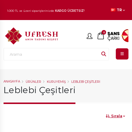
TR
1.000 TL ve üzeri siparişlerinizde
KARGO ÜCRETSİZ!
En beğenilen ürünlerde
İNDİRİM
fırsatı!
0
ANASAYFA
ÜRÜNLER
KURUYEMIŞ
LEBLEBI ÇEŞITLERI
Leblebi Çeşitleri
Sırala