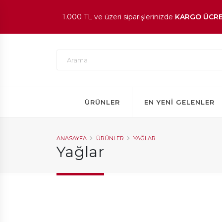
1.000 TL ve üzeri siparişlerinizde
KARGO ÜCRE
En beğenilen ürünlerde
İNDİRİM
fırsatı!
ÜRÜNLER
EN YENI GELENLER
ANASAYFA
ÜRÜNLER
YAĞLAR
Yağlar