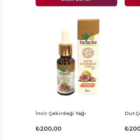
İncir Çekirdeği Yağı
Dut Ç
₺200,00
₺200