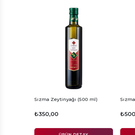
Sızma Zeytinyağı (500 ml)
Sızma
₺350,00
₺500
ÜRÜN DETAY