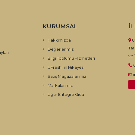
KURUMSAL
İ
Hakkımızda
U
Tar
Değerlerimiz
yları
ve T
Bilgi Toplumu Hizmetleri
UFresh´in Hikayesi
Satış Mağazalarımız
Markalarımız
Uğur Entegre Gıda