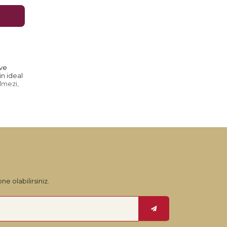
 ve
in ideal
ilmezi,
ne olabilirsiniz.