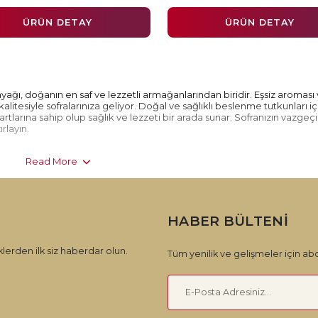
ÜRÜN DETAY
ÜRÜN DETAY
yağı, doğanın en saf ve lezzetli armağanlarından biridir. Eşsiz aroması
kalitesiyle sofralarınıza geliyor. Doğal ve sağlıklı beslenme tutkunları iç
artlarına sahip olup sağlık ve lezzeti bir arada sunar. Sofranızın vazgeç
rlayın.
Read More
HABER BÜLTENI
lerden ilk siz haberdar olun.
Tüm yenilik ve gelişmeler için abo