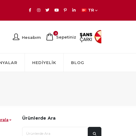
TR
0
Sepetiniz
Hesabım
NYALAR
HEDIYELIK
BLOG
Ürünlerde Ara
ırala