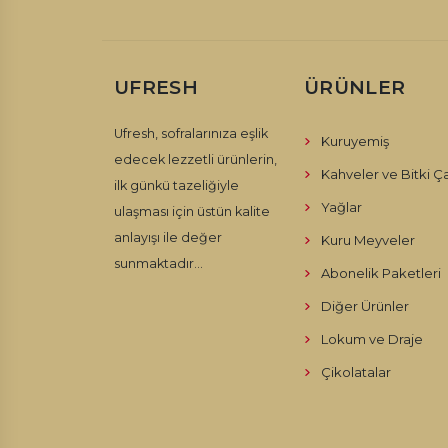
UFRESH
ÜRÜNLER
Ufresh, sofralarınıza eşlik
Kuruyemiş
edecek lezzetli ürünlerin,
Kahveler ve Bitki Ça
ilk günkü tazeliğiyle
Yağlar
ulaşması için üstün kalite
anlayışı ile değer
Kuru Meyveler
sunmaktadır...
Abonelik Paketleri
Diğer Ürünler
Lokum ve Draje
Çikolatalar