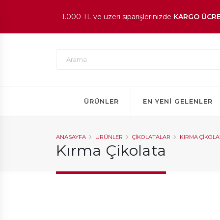
1.000 TL ve üzeri siparişlerinizde
KARGO ÜCRE
En beğenilen ürünlerde
İNDİRİM
fırsatı!
ÜRÜNLER
EN YENI GELENLER
ANASAYFA
ÜRÜNLER
ÇIKOLATALAR
KIRMA ÇIKOL
Kırma Çikolata