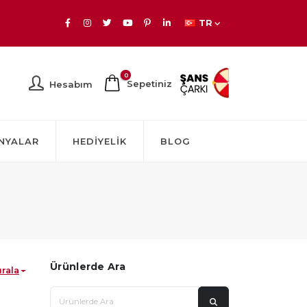
TR
0
Sepetiniz
Hesabım
NYALAR
HEDIYELIK
BLOG
Ürünlerde Ara
ırala