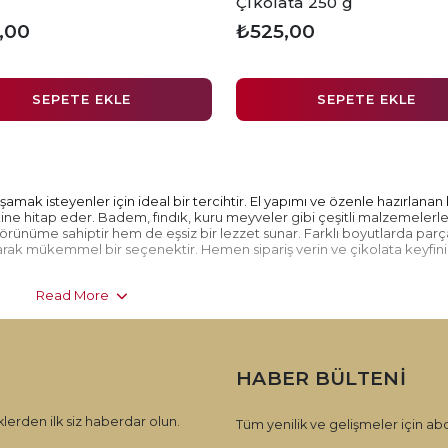
Çikolata 250 g
,00
₺525,00
SEPETE EKLE
SEPETE EKLE
yaşamak isteyenler için ideal bir tercihtir. El yapımı ve özenle hazırlanan
vkine hitap eder. Badem, fındık, kuru meyveler gibi çeşitli malzemelerl
 görünüme sahiptir hem de eşsiz bir lezzet sunar. Farklı boyutlarda parç
larak mükemmel bir seçenektir. Hemen sipariş verin ve çikolata keyfini 
Read More
HABER BÜLTENI
lerden ilk siz haberdar olun.
Tüm yenilik ve gelişmeler için abo