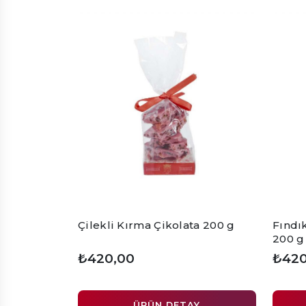
Çilekli Kırma Çikolata 200 g
Fındık
200 g
₺420,00
₺420
ÜRÜN DETAY