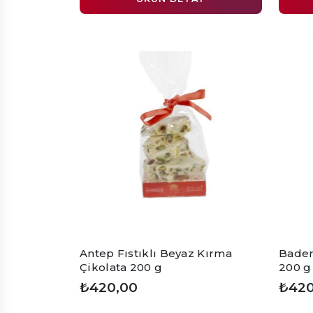
Antep Fıstıklı Beyaz Kırma
Badem
Çikolata 200 g
200 g
₺420,00
₺420