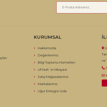
KURUMSAL
İ
Hakkımızda
U
Tar
Değerlerimiz
yları
ve T
Bilgi Toplumu Hizmetleri
UFresh´in Hikayesi
Satış Mağazalarımız
Markalarımız
Uğur Entegre Gıda