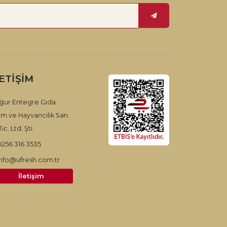
LETIŞIM
ğur Entegre Gıda
ım ve Hayvancılık San.
ic. Ltd. Şti.
0256 316 3535
info@ufresh.com.tr
İletişim