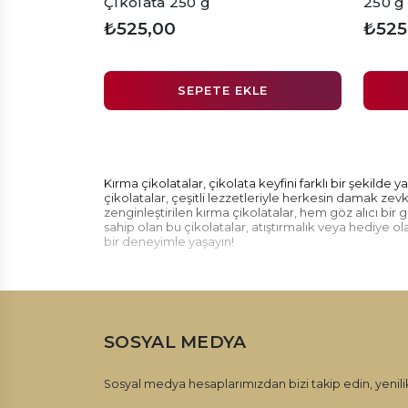
Çikolata 250 g
250 g
₺525,00
₺525
SEPETE EKLE
Kırma çikolatalar, çikolata keyfini farklı bir şekilde 
çikolatalar, çeşitli lezzetleriyle herkesin damak ze
zenginleştirilen kırma çikolatalar, hem göz alıcı bir
sahip olan bu çikolatalar, atıştırmalık veya hediye o
bir deneyimle yaşayın!
SOSYAL MEDYA
Sosyal medya hesaplarımızdan bizi takip edin, yenilik