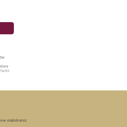
 bu
e
alara
farklı
ne olabilirsiniz.