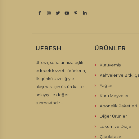
UFRESH
ÜRÜNLER
Ufresh, sofralarınıza eşlik
Kuruyemiş
edecek lezzetli ürünlerin,
Kahveler ve Bitki Ça
ilk günkü tazeliğiyle
Yağlar
ulaşması için üstün kalite
anlayışı ile değer
Kuru Meyveler
sunmaktadır...
Abonelik Paketleri
Diğer Ürünler
Lokum ve Draje
Çikolatalar