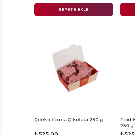
SEPETE EKLE
Çilekli Kırma Çikolata 250 g
Fındık
250 g
₺525,00
₺525