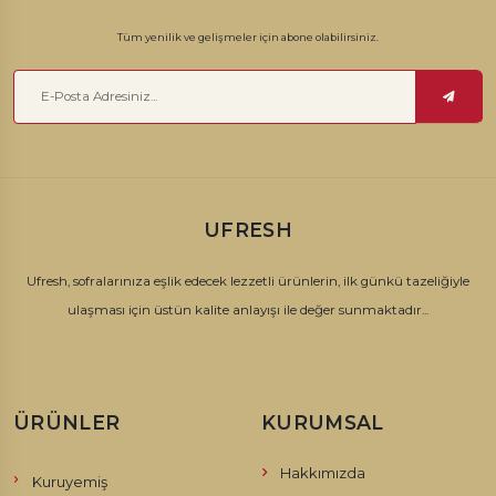
sağlar.
Tüm yenilik ve gelişmeler için abone olabilirsiniz.
Trüf Çikolata
Chocolate 333'ün trüf çikolataları, muhteşem doku ve
lezzetleriyle kendine hayran bırakır. İnce çikolata kabuğuyla
kaplanmış, içindeki kremsi dolguyla enfes bir deneyim sunar. Trüf
çikolatalarımız, özel anlarınıza tatlılık katarak sizi şımartır.
UFRESH
Kırma Çikolata
Ufresh, sofralarınıza eşlik edecek lezzetli ürünlerin, ilk günkü tazeliğiyle
ulaşması için üstün kalite anlayışı ile değer sunmaktadır...
Chocolate 333'ün kırma çikolataları, yoğun çikolata lezzetiyle
tam bir zevk patlaması yaşatır. Her bir parça, kaliteli çikolatanın
doyumsuz tadını sunar. Kırma çikolatalarımız, çikolata
tutkunlarının vazgeçilmez tercihi olmaya adaydır.
ÜRÜNLER
KURUMSAL
Pralin Çikolata
Hakkımızda
Kuruyemiş