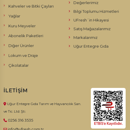
Chocolate 333'ün pralin çikolataları, incelikle hazırlanmış ve
Değerlerimiz
Kahveler ve Bitki Çayları
özenle işlenmiş harika tatlarla doludur. Her bir pralin, özel
Bilgi Toplumu Hizmetleri
Yağlar
dolguyla kaplanmış ve çikolatanın en mükemmel halini sunar.
UFresh´in Hikayesi
Pralin çikolatalarımız, lezzetinize şıklık ve zarafet katmak için
Kuru Meyveler
Satış Mağazalarımız
idealdir.
Abonelik Paketleri
Markalarımız
Rocher Çikolata
Diğer Ürünler
Uğur Entegre Gıda
Lokum ve Draje
Chocolate 333'ün rocher çikolataları, çıtır fındık parçacıklarıyla
Çikolatalar
çevrili, enfes bir çikolata deneyimi sunar. Her bir ısırık, fındık ve
çikolata uyumunun mükemmel birleşimini sunar. Rocher
çikolatalarımız, tatlı krizlerinizi hafifletmek için mükemmel bir
seçenektir.
İLETIŞIM
Uğur Entegre Gıda Tarım ve Hayvancılık San.
ve Tic. Ltd. Şti.
0256 316 3535
info@ufresh.com.tr