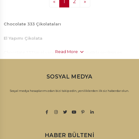
«
1
2
»
Chocolate 333 Çikolataları
El Yapımı Çikolata
Read More
Chocolate 333'ün el yapımı çikolataları, ustalıkla seçilmiş en
kaliteli malzemelerle özenle hazırlanır. Her bir ısırık, lezzetin en saf
halini sunar ve tutkulu çikolata severleri memnun eder. El yapımı
SOSYAL MEDYA
çikolatalarımız, özel tariflerle ve titizlikle işlenmiş, benzersiz
lezzetler sunar.
Sosyal medya hesaplarımızdan bizi takip edin, yeniliklerden ilk siz haberdar olun.
Spesiyal Çikolata
Chocolate 333'ün spesiyal çikolataları, eşsiz karışımları ve özel
tatlarıyla dikkat çeker. Her bir çikolata, özenle seçilmiş en taze
malzemelerle üretilir ve özel tariflerle hazırlanır. Spesiyal
HABER BÜLTENI
çikolatalarımız, lezzet yolculuğunda unutulmaz anlar yaşamanızı