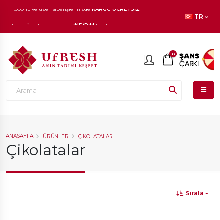
TR
1.000 TL ve üzeri siparişlerinizde
KARGO ÜCRETSİZ!
En beğenilen ürünlerde
İNDİRİM
fırsatı!
0
ANASAYFA
ÜRÜNLER
ÇIKOLATALAR
Çikolatalar
Sırala